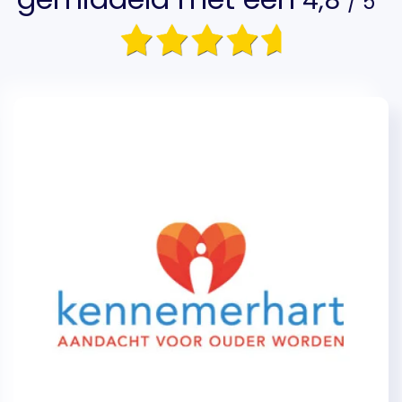
4,8
/ 5