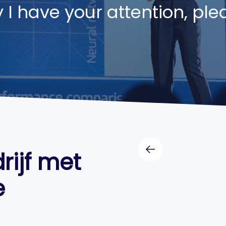
 I have your attention, ple
rijf met
e