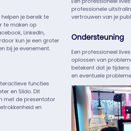
Een professioneel live
professionele uitstrali
 helpen je bereik te
vertrouwen van je publ
ar te maken op
acebook, LinkedIn,
Ondersteuning
erdoor kun je een groter
n bij je evenement.
Een professioneel lives
oplossen van probleme
betekent dat je tijdens
en eventuele probleme
nteractieve functies
ter en Slido. Dit
n met de presentator
betrokkenheid en