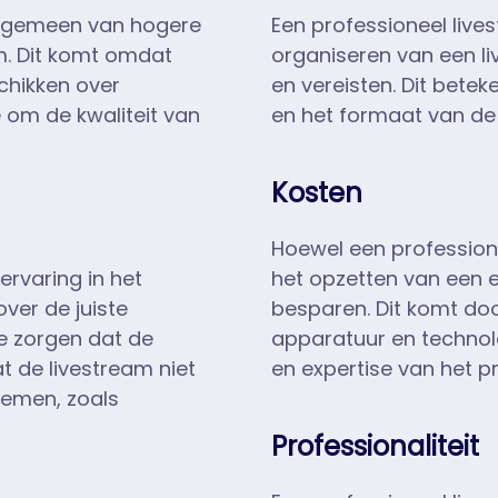
 algemeen van hogere
Een professioneel lives
am. Dit komt omdat
organiseren van een li
chikken over
en vereisten. Dit betek
om de kwaliteit van
en het formaat van de 
Kosten
Hoewel een professione
ervaring in het
het opzetten van een ei
ver de juiste
besparen. Dit komt door
te zorgen dat de
apparatuur en technolo
t de livestream niet
en expertise van het pr
lemen, zoals
Professionaliteit