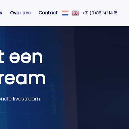
s
Over ons
Contact
+31 (0)88 141 14 15
t een
tream
onele livestream!